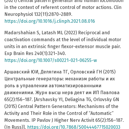
(2021) Central pattern generator and human locomotion
in the context of referent control of motor actions. Clin
Neurophysiol 132(11):2870–2889.
https://doi.org/10.1016/j.clinph.2021.08.016
Madarshahian S, Latash ML (2022) Reciprocal and
coactivation commands at the level of individual motor
units in an extrinsic finger flexor-extensor muscle pair.
Exp Brain Res 240(1):321–340.
https://doi.org/10.1007/s00221-021-06255-w
Аршавский ЮИ, Делягина ТГ, Орловский ГН (2015)
Центральные генераторы: механизм работы и их
роль в управлении автоматизированными
движениями. Журн высш нерв деят им ИП Павлова
65(2):156–187. [Arshavsky YI, Deliagina TG, Orlovsky GN
(2015) Central Pattern Generators: Mechanisms of the
Activity and Their Role in the Control of “Automatic”
Movements. IP Pavlov J Higher Nerv Activit 65(2):156–187.
(In Russ)].
https://doi.org/10.7868/S0044467715020033