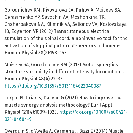
Gorodnichev RM, Pivovarova EA, Puhov A, Moiseev SA,
Gerasimenko YP, Savochin AA, Moshonkina TR,
Chsherbakova NA, Kilimnik VA, Selionov VA, Kozlovskaya
IB, Edgerton VR (2012) Transcutaneous electrical
stimulation of the spinal cord: a noninvasive tool for the
activation of stepping pattern generators in humans.
Human Physiol 38(2):158–167.
Moiseev SA, Gorodnichev RM (2017) Motor synergies
structure variability in different intensity locomotions.
Human Physiol 48(4):22–33.
https://doi.org/10.31857/S0131164622040087
Turpin N, Uriac S, Dalleau G (2021) How to improve the
muscle synergy analysis methodology? Eur J Appl
Physiol 121(4):1009–1025.
https://doi.org/10.1007/s00421-
021-04604-9
Overduin S, d'Avella A, Carmena J, Bizzi E (2014) Muscle