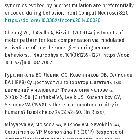
synergies evoked by microstimulation are preferentially
encoded during behavior. Front Comput Neurosci 8:20.
https://doi.org/10.3389/fncom.2014.00020
Cheung VC, d'Avella A, Bizzi E. (2009) Adjustments of
motor pattern for load compensation via modulated
activations of muscle synergies during natural
behaviors. J Neurophysiol 101(3):1235–1257. https://doi:
10.1152/jn.01387.2007
Гурфинкель ВС, Левик ЮС, Козенников ОВ, Селионов
ВА (1998) Существует ли генератор шагательных
движений у человека? Физиология человека
24(3):42–50. [Gurfinkel VS, Levik US, Kozennikov OV,
Selionov VA (1998) Is there a locomotor circuitry in
humans? Fiziol chelov 24(3):42–50. (In Russ)].
Minyaeva AV, Moiseev SA, Pukhov AM, Savokhin AA,
Gerasimenko YP, Moshonkina TR (2017) Response of