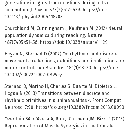
generation: insights from deletions during fictive
locomotion. J Physiol 577(2):617–639. https://doi:
10.1113/jphysiol.2006.118703
Churchland M, Cunningham J, Kaufman M (2012) Neural
population dynamics during reaching. Nature
487(7405):51–56. https://doi: 10.1038/nature11129
Hogan N, Sternad D (2007) On rhythmic and discrete
movements: reflections, definitions and implications for
motor control. Exp Brain Res 181(1):13–30. https://doi:
10.1007/s00221-007-0899-y
Sternad D, Marino H, Charles S, Duarte M, Dipietro L,
Hogan N (2013) Transitions between discrete and
rhythmic primitives in a unimanual task. Front Comput
Neurosci 7:90. https//doi.org/10.3389/fncom.2013.00090
Overduin SA, d'Avella A, Roh J, Carmena JM, Bizzi E (2015)
Representation of Muscle Synergies in the Primate