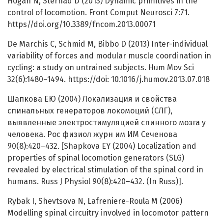
Hogan N, Sternad D (2013) Dynamic primitives in the
control of locomotion. Front Comput Neurosci 7:71.
https//doi.org/10.3389/fncom.2013.00071
De Marchis C, Schmid M, Bibbo D (2013) Inter-individual
variability of forces and modular muscle coordination in
cycling: a study on untrained subjects. Hum Mov Sci
32(6):1480–1494. https://doi: 10.1016/j.humov.2013.07.018
Шапкова ЕЮ (2004) Локализация и свойства
спинальных генераторов локомоций (СЛГ),
выявленные электростимуляцией спинного мозга у
человека. Рос физиол журн им ИМ Сеченова
90(8):420–432. [Shapkova EY (2004) Localization and
properties of spinal locomotion generators (SLG)
revealed by electrical stimulation of the spinal cord in
humans. Russ J Physiol 90(8):420–432. (In Russ)].
Rybak I, Shevtsova N, Lafreniere-Roula M (2006)
Modelling spinal circuitry involved in locomotor pattern