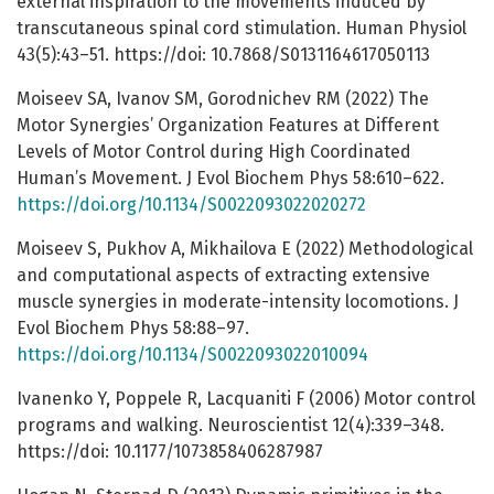
external inspiration to the movements induced by
transcutaneous spinal cord stimulation. Human Physiol
43(5):43–51. https://doi: 10.7868/S0131164617050113
Moiseev SA, Ivanov SM, Gorodnichev RM (2022) The
Motor Synergies’ Organization Features at Different
Levels of Motor Control during High Coordinated
Human’s Movement. J Evol Biochem Phys 58:610–622.
https://doi.org/10.1134/S0022093022020272
Moiseev S, Pukhov A, Mikhailova E (2022) Methodological
and computational aspects of extracting extensive
muscle synergies in moderate-intensity locomotions. J
Evol Biochem Phys 58:88–97.
https://doi.org/10.1134/S0022093022010094
Ivanenko Y, Poppele R, Lacquaniti F (2006) Motor control
programs and walking. Neuroscientist 12(4):339–348.
https://doi: 10.1177/1073858406287987