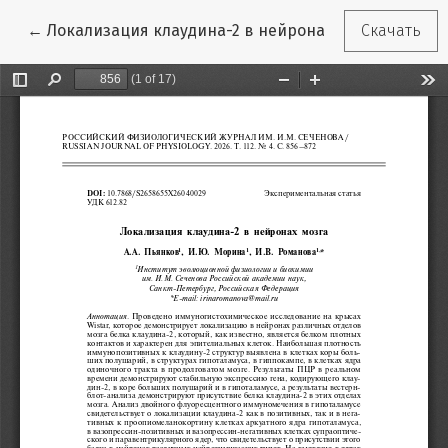
Вернуться к Подробностям о статье
←
Локализация клаудина-2 в нейронах мозга
Скачать