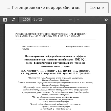
Вернуться к Подробностям о статье
←
Потенцирование нейрореабилитационного эффекта
Скачать